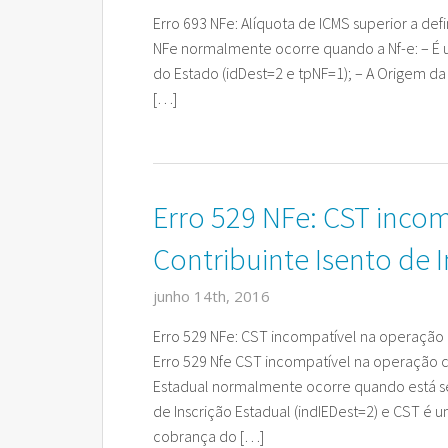
Erro 693 NFe: Alíquota de ICMS superior a de
NFe normalmente ocorre quando a Nf-e: – É 
do Estado (idDest=2 e tpNF=1); – A Origem da 
[…]
Erro 529 NFe: CST inco
Contribuinte Isento de 
junho 14th, 2016
Erro 529 NFe: CST incompatível na operação 
Erro 529 Nfe CST incompatível na operação c
Estadual normalmente ocorre quando está se
de Inscrição Estadual (indIEDest=2) e CST é 
cobrança do […]