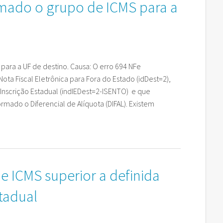
rmado o grupo de ICMS para a
 de Importação
ça Bancaria Bancoob
ra Confecção
Manutenção Plotters
Modelagem de Roupas
ça Caixa
Rz Têxtil Jet
Encaixe de tecido
ça Bancaria Bradesco
Usadas
Digitalização de Moldes por foto
Xerox 2230
para a UF de destino. Causa: O erro 694 NFe
a Fiscal Eletrônica para Fora do Estado (idDest=2),
Rz CAD Textil
HP Designjet 500
 Inscrição Estadual (indIEDest=2-ISENTO) e que
Rz Moldes
HP Designjet 510
ormado o Diferencial de Alíquota (DIFAL). Existem
Rz Encaixe
Rz DigiFoto
Moldes a Venda
de ICMS superior a definida
tadual
Cursos Gratuitos Modelagem
Cursos Gratuitos Rz CAD