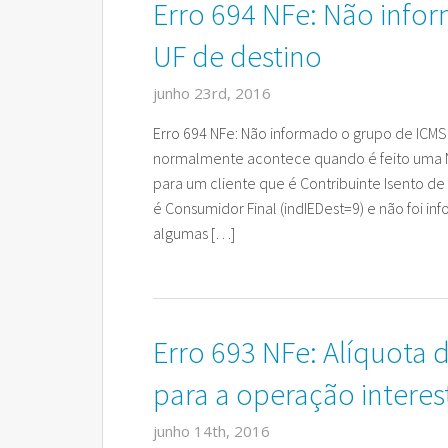
Erro 694 NFe: Não info
Rz FCI – Ficha de Conteúdo
Cobran
CAD Pa
UF de destino
Rz GeoReport
Cobran
junho 23rd, 2016
Rz PreVenda
Cobran
Erro 694 NFe: Não informado o grupo de ICMS 
normalmente acontece quando é feito uma Not
Rz Sinc Lojas
para um cliente que é Contribuinte Isento de
é Consumidor Final (indIEDest=9) e não foi inf
algumas […]
Erro 693 NFe: Alíquota 
para a operação interes
junho 14th, 2016