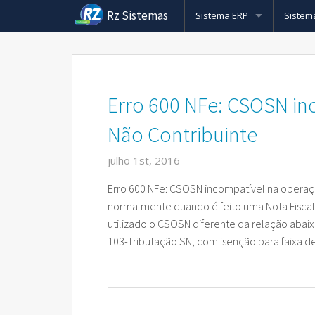
Rz Sistemas
Sistema ERP
Sistem
Conheça mais sobre o Siste
ERP pa
Nota Fiscal Eletrônica
Nota Fi
Pcp pa
Erro 600 NFe: CSOSN i
Cobrança Bancaria
Nota Fi
Cobran
Sistem
Não Contribuinte
Rz Vendas
Nota Fi
Cobran
Força 
Sistem
julho 1st, 2016
CRM
Rz Nfs
Cobran
Rz e-c
Sistem
Erro 600 NFe: CSOSN incompatível na operaç
normalmente quando é feito uma Nota Fiscal 
Sistema de Cupom Fiscal (EC
Cobran
Rz e-c
Sistem
utilizado o CSOSN diferente da relação abaix
Rz Cargas
Cobran
Venda 
103-Tributação SN, com isenção para faixa de
Formação do Preço de Vend
Cobran
Sistem
Rz Barcode
Cobranç
Plotte