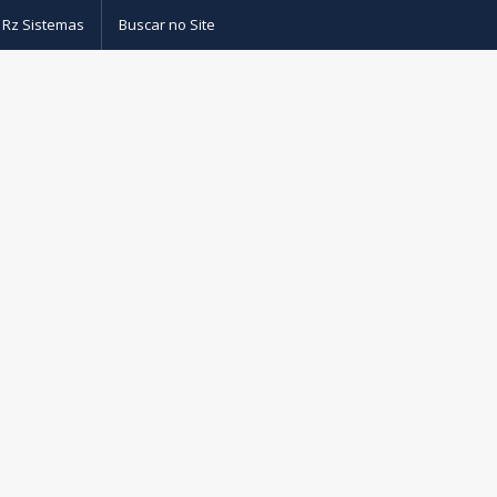
 Rz Sistemas
Buscar no Site
as
– Drivers sistemas de banco de dados