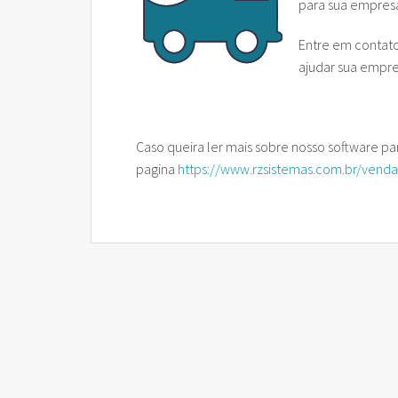
para sua empres
Rz FCI – Ficha de Conteúdo
Cobran
CAD Pa
Entre em contat
Rz GeoReport
Cobran
ajudar sua empres
Rz PreVenda
Cobran
Rz Sinc Lojas
Caso queira ler mais sobre nosso software par
pagina
https://www.rzsistemas.com.br/vend