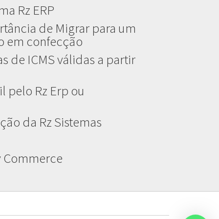
ema Rz ERP
rtância de Migrar para um
do em confecção
s de ICMS válidas a partir
l pelo Rz Erp ou
ção da Rz Sistemas
ay Commerce