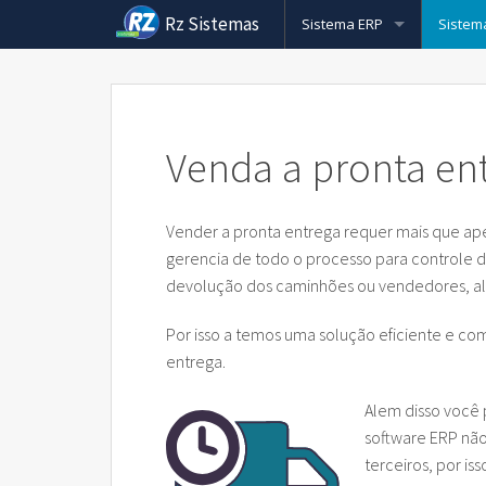
Rz Sistemas
Sistema ERP
Sistem
Conheça mais sobre o Siste
ERP pa
Nota Fiscal Eletrônica
Nota Fi
Pcp pa
Venda a pronta en
Cobrança Bancaria
Nota Fi
Cobran
Sistem
Rz Vendas
Nota Fi
Cobran
Força 
Sistem
Vender a pronta entrega requer mais que ape
gerencia de todo o processo para controle de
CRM
Rz Nfs
Cobran
Rz e-c
Sistem
devolução dos caminhões ou vendedores, alem 
Sistema de Cupom Fiscal (EC
Cobran
Rz e-c
Sistem
Por isso a temos uma solução eficiente e c
entrega.
Rz Cargas
Cobran
Venda 
Alem disso você
Formação do Preço de Vend
Cobran
Sistem
software ERP não
Rz Barcode
terceiros, por is
Cobranç
Plotte