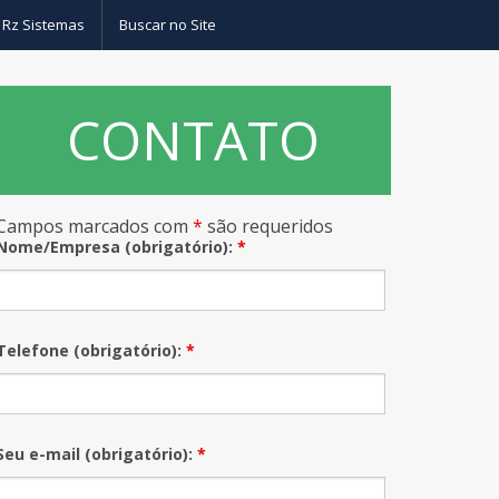
 Rz Sistemas
Buscar no Site
CONTATO
as
Campos marcados com
*
são requeridos
– Drivers sistemas de banco de dados
Nome/Empresa (obrigatório):
*
Telefone (obrigatório):
*
Seu e-mail (obrigatório):
*