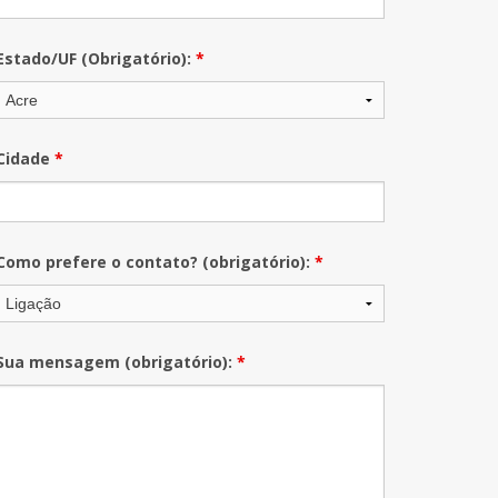
Estado/UF (Obrigatório):
*
Cidade
*
Como prefere o contato? (obrigatório):
*
Sua mensagem (obrigatório):
*