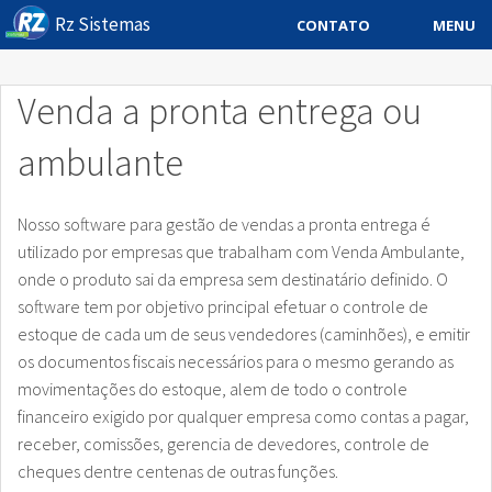
Rz Sistemas
MENU
CONTATO
Sistema ERP
Venda a pronta entrega ou
Sistemas Especificos
ambulante
Blog
Downloads
Nosso software para gestão de vendas a pronta entrega é
utilizado por empresas que trabalham com Venda Ambulante,
Sobre
onde o produto sai da empresa sem destinatário definido. O
software tem por objetivo principal efetuar o controle de
Contato Rz Sistemas
estoque de cada um de seus vendedores (caminhões), e emitir
os documentos fiscais necessários para o mesmo gerando as
Buscar no Site
movimentações do estoque, alem de todo o controle
financeiro exigido por qualquer empresa como contas a pagar,
receber, comissões, gerencia de devedores, controle de
cheques dentre centenas de outras funções.