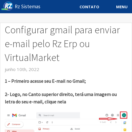
Rz Sistemas
MENU
CONTATO
Sistema ERP
Configurar gmail para enviar
Sistemas Especificos
e-mail pelo Rz Erp ou
Blog
VirtualMarket
Downloads
junho 10th, 2022
Sobre
1 – Primeiro acesse seu E-mail no Gmail;
Contato Rz Sistemas
2- Logo, no Canto superior direito, terá uma imagem ou
Buscar no Site
letra do seu e-mail, clique nela