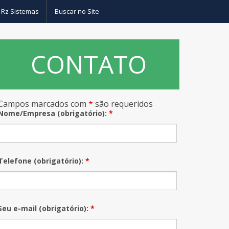
 Rz Sistemas
Buscar no Site
CONTATO
as
Campos marcados com
*
são requeridos
– Drivers sistemas de banco de dados
Nome/Empresa (obrigatório):
*
Telefone (obrigatório):
*
Seu e-mail (obrigatório):
*