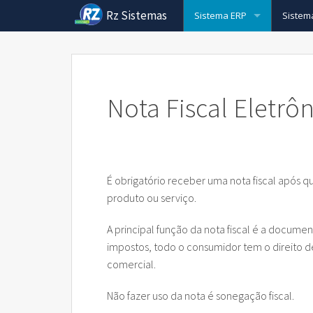
Rz Sistemas
Sistema ERP
Sistem
Conheça mais sobre o Siste
ERP pa
Nota Fiscal Eletrônica
Nota Fi
Pcp pa
Nota Fiscal Eletrô
Cobrança Bancaria
Nota Fi
Cobran
Sistem
Rz Vendas
Nota Fi
Cobran
Força 
Sistem
CRM
Rz Nfs
Cobran
Rz e-c
Sistem
É obrigatório receber uma nota fiscal após 
produto ou serviço.
Sistema de Cupom Fiscal (EC
Cobran
Rz e-c
Sistem
A principal função da nota fiscal é a docum
Rz Cargas
Cobran
Venda 
impostos, todo o consumidor tem o direito de
comercial.
Formação do Preço de Vend
Cobran
Sistem
Não fazer uso da nota é sonegação fiscal.
Rz Barcode
Cobranç
Plotte