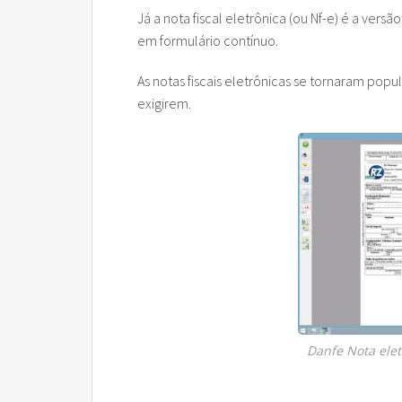
Já a nota fiscal eletrônica (ou Nf-e) é a vers
Rz FCI – Ficha de Conteúdo
Cobran
CAD Pa
em formulário contínuo.
Rz GeoReport
Cobran
As notas fiscais eletrônicas se tornaram pop
exigirem.
Rz PreVenda
Cobran
Rz Sinc Lojas
Danfe Nota elet