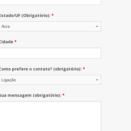
Estado/UF (Obrigatório):
*
Cidade
*
Como prefere o contato? (obrigatório):
*
Sua mensagem (obrigatório):
*