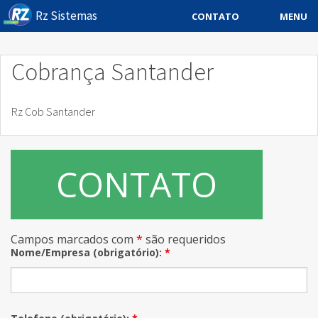
Rz Sistemas
MENU
CONTATO
Sistema ERP
Cobrança Santander
Sistemas Especificos
Rz Cob Santander
Blog
Downloads
CONTATO
Sobre
Contato Rz Sistemas
Campos marcados com
*
são requeridos
Buscar no Site
Nome/Empresa (obrigatório):
*