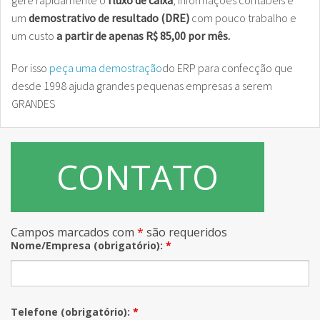
gere rapidamente o
fluxo de caixa
, informações contábeis e
um
demostrativo de resultado (DRE)
com pouco trabalho e
um custo
a partir de apenas R$ 85,00 por mês.
Por isso
peça uma demostração
do ERP para confecção que
desde 1998 ajuda grandes pequenas empresas a serem
GRANDES
CONTATO
Campos marcados com
*
são requeridos
Nome/Empresa (obrigatório):
*
Telefone (obrigatório):
*