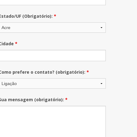
Estado/UF (Obrigatório):
*
Cidade
*
Como prefere o contato? (obrigatório):
*
Sua mensagem (obrigatório):
*