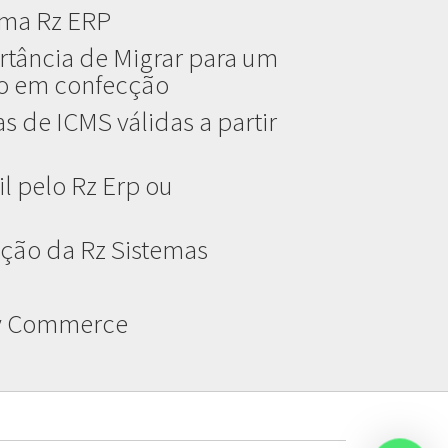
ema Rz ERP
rtância de Migrar para um
do em confecção
s de ICMS válidas a partir
l pelo Rz Erp ou
ção da Rz Sistemas
ay Commerce