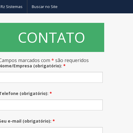
 Rz Sistemas
Buscar no Site
CONTATO
as
Campos marcados com
*
são requeridos
– Drivers sistemas de banco de dados
Nome/Empresa (obrigatório):
*
Telefone (obrigatório):
*
Seu e-mail (obrigatório):
*