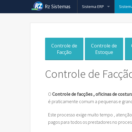
Rz Sistemas
Sistema ERP
Sistem
Conheça mais sobre o Siste
ERP pa
Nota Fiscal Eletrônica
Nota Fi
Pcp pa
Controle de
Controle de
Cobrança Bancaria
Nota Fi
Cobran
Sistem
Facção
Estoque
Rz Vendas
Nota Fi
Cobran
Força 
Sistem
Controle de Facçã
CRM
Rz Nfs
Cobran
Rz e-c
Sistem
Sistema de Cupom Fiscal (EC
Cobran
Rz e-c
Sistem
O
Controle de facções , oficinas de costu
Rz Cargas
Cobran
Venda 
é praticamente comum a pequenas e gran
Formação do Preço de Vend
Cobran
Sistem
Este processo exige muito tempo , atenção 
pagos para todos os prestadores no proces
Rz Barcode
Cobranç
Plotte