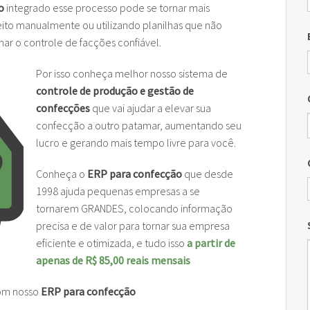
o
integrado esse processo pode se tornar mais
 de Importação
ça Bancaria Bancoob
ra Confecção
Manutenção Plotters
Modelagem de Roupas
eito manualmente ou utilizando planilhas que não
ar o controle de facções confiável.
ça Caixa
Rz Têxtil Jet
Encaixe de tecido
Por isso conheça melhor nosso sistema de
ça Bancaria Bradesco
Usadas
Digitalização de Moldes por foto
Xerox 2230
controle de produção e gestão de
confecções
que vai ajudar a elevar sua
Rz CAD Textil
HP Designjet 500
confecção a outro patamar, aumentando seu
Rz Moldes
HP Designjet 510
lucro e gerando mais tempo livre para você.
Rz Encaixe
Conheça o
ERP para confecção
que desde
1998 ajuda pequenas empresas a se
Rz DigiFoto
tornarem GRANDES, colocando informação
precisa e de valor para tornar sua empresa
Moldes a Venda
eficiente e otimizada, e tudo isso
a partir de
apenas de R$ 85,00 reais mensais
Cursos Gratuitos Modelagem
om nosso
ERP para confecção
Cursos Gratuitos Rz CAD