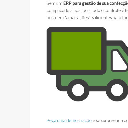
Sem um
ERP para gestão de sua confecçã
Rz FCI – Ficha de Conteúdo
Cobran
CAD Pa
complicado ainda, pois todo o controle é f
possuem “amarrações” suficientes para torn
Rz GeoReport
Cobran
Rz PreVenda
Cobran
Rz Sinc Lojas
Peça uma demostração
e se surpreenda c