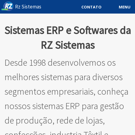
Rz Sistemas
MENU
CONTATO
Sistema ERP
Sistemas ERP e Softwares da
Sistemas Especificos
RZ Sistemas
Blog
Desde 1998 desenvolvemos os
Downloads
melhores sistemas para diversos
Sobre
Contato Rz Sistemas
segmentos empresariais, conheça
Buscar no Site
nossos sistemas ERP para gestão
de produção, rede de lojas,
confecções, industria Têxtil e