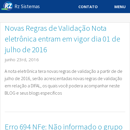
Rz Sistemas
MENU
CONTATO
Sistema ERP
Novas Regras de Validação Nota
Sistemas Especificos
eletrônica entram em vigor dia 01 de
Blog
julho de 2016
Downloads
junho 23rd, 2016
A nota eletrônica tera novas regras de validação a partir de de
Sobre
julho de 2016, serão acrescentadas novas regras de validação
Contato Rz Sistemas
em relação a DIFAL, os quais você podera acompanhar neste
BLOG e seus blogs especificos
Buscar no Site
Erro 694 NFe: Não informado o grupo