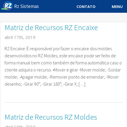
Rz Sistemas
MENU
CONTATO
Sistema ERP
Matriz de Recursos RZ Encaixe
Sistemas Especificos
abril 17th, 2019
Blog
RZ Encaixe: É responsável por fazer o encaixe dos moldes
desenvolvidos no RZ Moldes, este encaixe pode ser feito de
Downloads
forma manual bem como também de forma automática caso o
cliente adquira o recurso. •Mover e girar -Mover molde; -Soldar
Sobre
molde; -Apagar molde; -Remover ponto de emendar; -Mover
Contato Rz Sistemas
desenho; -Girar 90º; -Girar 180º; -Girar X; […]
Buscar no Site
Matriz de Recursos RZ Moldes
abril 15th, 2019