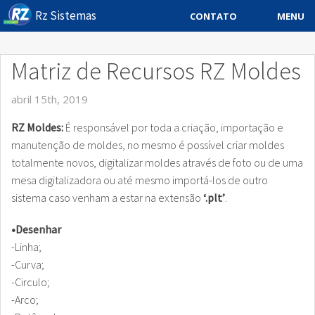
Rz Sistemas
MENU
CONTATO
Sistema ERP
Matriz de Recursos RZ Moldes
Sistemas Especificos
abril 15th, 2019
Blog
RZ Moldes:
É responsável por toda a criação, importação e
Downloads
manutenção de moldes, no mesmo é possível criar moldes
totalmente novos, digitalizar moldes através de foto ou de uma
Sobre
mesa digitalizadora ou até mesmo importá-los de outro
sistema caso venham a estar na extensão
‘.plt’
.
Contato Rz Sistemas
•Desenhar
Buscar no Site
-Linha;
-Curva;
-Circulo;
-Arco;