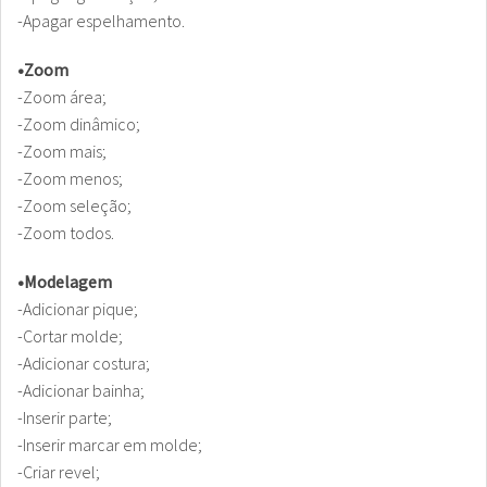
-Apagar espelhamento.
•Zoom
-Zoom área;
-Zoom dinâmico;
-Zoom mais;
-Zoom menos;
-Zoom seleção;
-Zoom todos.
•Modelagem
-Adicionar pique;
-Cortar molde;
-Adicionar costura;
-Adicionar bainha;
-Inserir parte;
-Inserir marcar em molde;
-Criar revel;