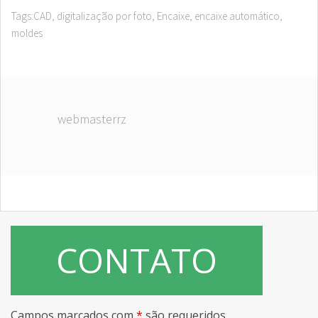
Tags:
CAD
,
digitalização por foto
,
Encaixe
,
encaixe automático
,
moldes
webmasterrz
CONTATO
Campos marcados com
*
são requeridos