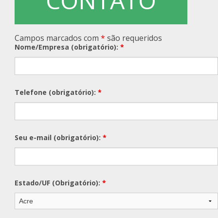
CONTATO
Rz FCI – Ficha de Conteúdo
Cobran
CAD Pa
Rz GeoReport
Cobran
Campos marcados com
*
são requeridos
Nome/Empresa (obrigatório):
*
Rz PreVenda
Cobran
Rz Sinc Lojas
Telefone (obrigatório):
*
Seu e-mail (obrigatório):
*
Estado/UF (Obrigatório):
*