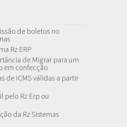
issão de boletos no
emas
ema Rz ERP
rtância de Migrar para um
do em confecção
s de ICMS válidas a partir
l pelo Rz Erp ou
ção da Rz Sistemas