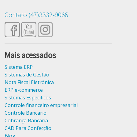
 de Importação
ça Bancaria Bancoob
ra Confecção
Manutenção Plotters
Modelagem de Roupas
Contato (47)3332-9066
ça Caixa
Rz Têxtil Jet
Encaixe de tecido
ça Bancaria Bradesco
Usadas
Digitalização de Moldes por foto
Xerox 2230
Rz CAD Textil
HP Designjet 500
Mais acessados
Rz Moldes
HP Designjet 510
Sistema ERP
Sistemas de Gestão
Rz Encaixe
Nota Fiscal Eletrônica
ERP e-commerce
Rz DigiFoto
Sistemas Especificos
Moldes a Venda
Controle financeiro empresarial
Controle Bancario
Cursos Gratuitos Modelagem
Cobrança Bancaria
CAD Para Confecção
Cursos Gratuitos Rz CAD
Blog