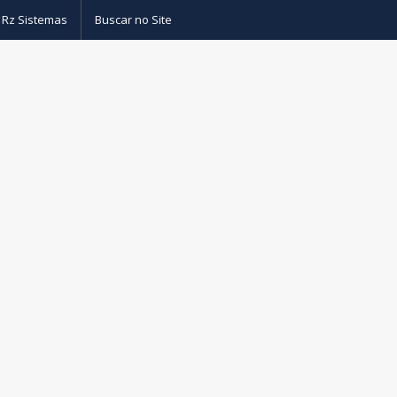
 Rz Sistemas
Buscar no Site
as
– Drivers sistemas de banco de dados