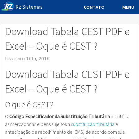
Rz Sistemas
MENU
CONTATO
Sistema ERP
Download Tabela CEST PDF e
Sistemas Especificos
Excel – Oque é CEST ?
Blog
fevereiro 16th, 2016
Downloads
Download Tabela CEST PDF e
Sobre
Excel – Oque é CEST ?
Contato Rz Sistemas
O que é CEST?
Buscar no Site
O
Código Especificador da Substituição Tributária
identifica
às mercadorias e bens sujeitos a
substituição tributária
e
antecipação de recolhimento de ICMS, de acordo com sua