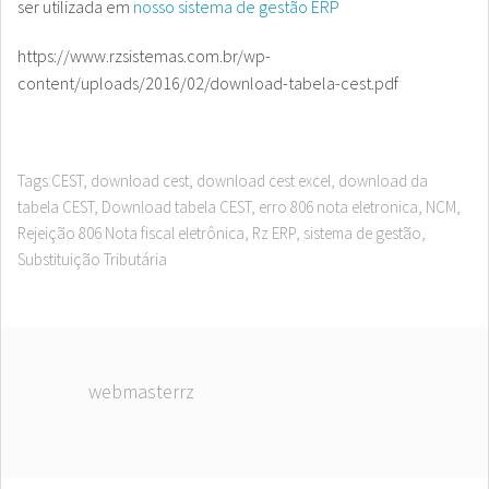
ser utilizada em
nosso sistema de gestão ERP
https://www.rzsistemas.com.br/wp-
content/uploads/2016/02/download-tabela-cest.pdf
Tags:
CEST
,
download cest
,
download cest excel
,
download da
tabela CEST
,
Download tabela CEST
,
erro 806 nota eletronica
,
NCM
,
Rejeição 806 Nota fiscal eletrônica
,
Rz ERP
,
sistema de gestão
,
Substituição Tributária
webmasterrz