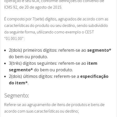
operação e seu NCM, conforme definições do convênio de
ICMS 92, de 20 de agosto de 2015.
É composto por 7(sete) dígitos, agrupados de acordo com as
características do produto ou seu destino, sendo subdividido
da seguinte forma, utilizando como exemplo o CEST
“01.001.00” :
2(dois) primeiros dígitos: referem-se ao
segmento*
do bem ou produto.
3(três) dígitos seguintes: referem-se ao
item
segmento*
do bem ou produto.
2(dois) últimos dígitos: referem-se a
especificação
do item*
.
Segmento:
Refere-se ao agrupamento de itens de produtos e bens de
acordo com suas características ou destino;