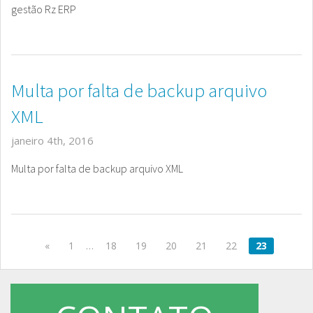
gestão Rz ERP
Multa por falta de backup arquivo
XML
janeiro 4th, 2016
Multa por falta de backup arquivo XML
«
1
…
18
19
20
21
22
23