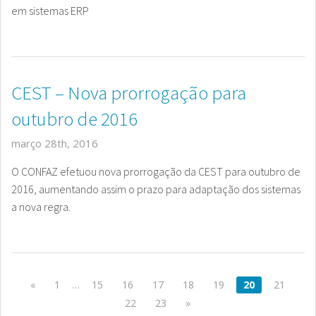
em sistemas ERP
CEST – Nova prorrogação para
outubro de 2016
março 28th, 2016
O CONFAZ efetuou nova prorrogação da CEST para outubro de
2016, aumentando assim o prazo para adaptação dos sistemas
a nova regra.
«
1
…
15
16
17
18
19
20
21
22
23
»