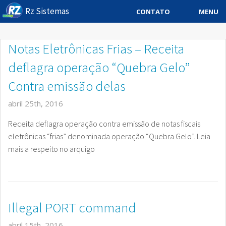
Rz Sistemas
MENU
CONTATO
Sistema ERP
Notas Eletrônicas Frias – Receita
Sistemas Especificos
deflagra operação “Quebra Gelo”
Blog
Contra emissão delas
Downloads
abril 25th, 2016
Receita deflagra operação contra emissão de notas fiscais
Sobre
eletrônicas “frias” denominada operação “Quebra Gelo”. Leia
Contato Rz Sistemas
mais a respeito no arquigo
Buscar no Site
Illegal PORT command
abril 15th, 2016