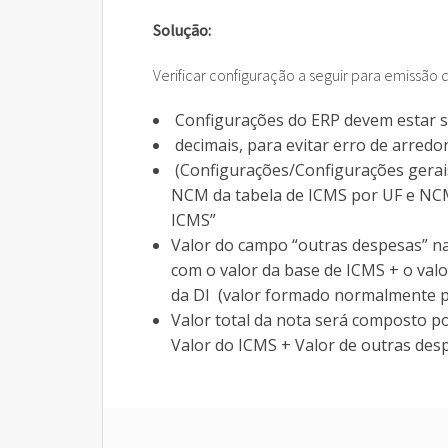
Rz FCI – Ficha de Conteúdo
Cobran
CAD Pa
Solução:
Rz GeoReport
Cobran
Verificar configuração a seguir para emissão
Rz PreVenda
Cobran
Configurações do ERP devem estar se
decimais, para evitar erro de arre
Rz Sinc Lojas
(Configurações/Configurações gerais
NCM da tabela de ICMS por UF e NCM 
ICMS”
Valor do campo “outras despesas” na
com o valor da base de ICMS + o val
da DI (valor formado normalmente pel
Valor total da nota será composto po
Valor do ICMS + Valor de outras desp