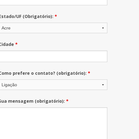
Estado/UF (Obrigatório):
*
Cidade
*
Como prefere o contato? (obrigatório):
*
Sua mensagem (obrigatório):
*