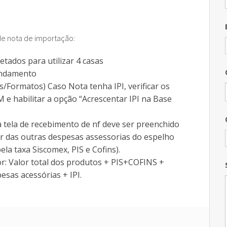
 de Importação
ça Bancaria Bancoob
ra Confecção
Manutenção Plotters
Modelagem de Roupas
ça Caixa
Rz Têxtil Jet
Encaixe de tecido
 de nota de importação:
ça Bancaria Bradesco
Usadas
Digitalização de Moldes por foto
Xerox 2230
tados para utilizar 4 casas
dondamento
Rz CAD Textil
HP Designjet 500
/Formatos) Caso Nota tenha IPI, verificar os
e habilitar a opção “Acrescentar IPI na Base
Rz Moldes
HP Designjet 510
 tela de recebimento de nf deve ser preenchido
Rz Encaixe
or das outras despesas assessorias do espelho
a taxa Siscomex, PIS e Cofins).
Rz DigiFoto
r: Valor total dos produtos + PIS+COFINS +
Moldes a Venda
esas acessórias + IPI.
Cursos Gratuitos Modelagem
Cursos Gratuitos Rz CAD