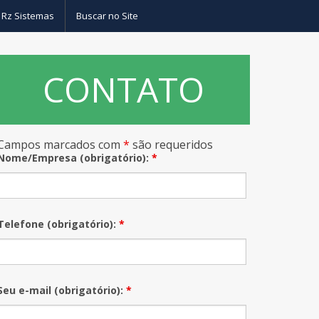
 Rz Sistemas
Buscar no Site
CONTATO
as
Campos marcados com
*
são requeridos
– Drivers sistemas de banco de dados
Nome/Empresa (obrigatório):
*
Telefone (obrigatório):
*
Seu e-mail (obrigatório):
*