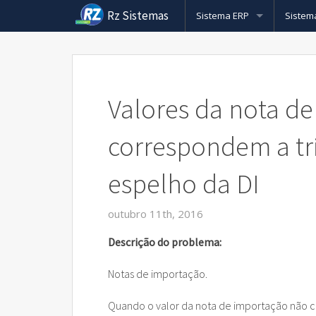
Rz Sistemas
Sistema ERP
Sistem
Conheça mais sobre o Siste
ERP pa
Nota Fiscal Eletrônica
Nota Fi
Pcp pa
Valores da nota d
Cobrança Bancaria
Nota Fi
Cobran
Sistem
correspondem a tr
Rz Vendas
Nota Fi
Cobran
Força 
Sistem
espelho da DI
CRM
Rz Nfs
Cobran
Rz e-c
Sistem
Sistema de Cupom Fiscal (EC
Cobran
Rz e-c
Sistem
outubro 11th, 2016
Rz Cargas
Cobran
Venda 
Descrição do problema:
Formação do Preço de Vend
Cobran
Sistem
Notas de importação.
Rz Barcode
Cobranç
Plotte
Quando o valor da nota de importação não co