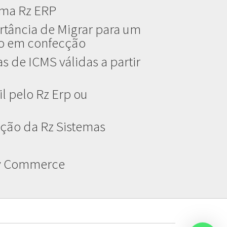
ema Rz ERP
rtância de Migrar para um
do em confecção
s de ICMS válidas a partir
l pelo Rz Erp ou
ção da Rz Sistemas
ay Commerce