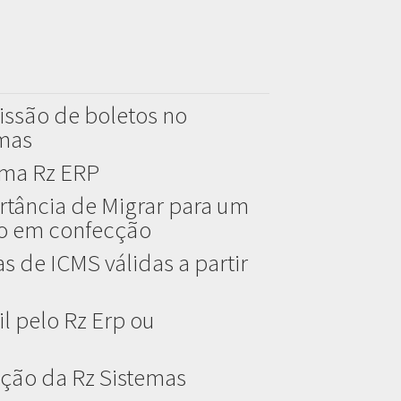
issão de boletos no
emas
ema Rz ERP
rtância de Migrar para um
do em confecção
s de ICMS válidas a partir
l pelo Rz Erp ou
ção da Rz Sistemas