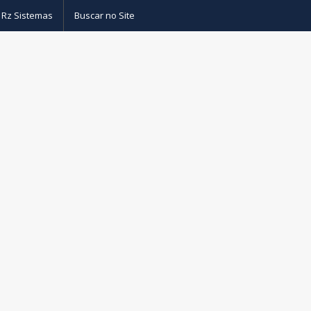
 Rz Sistemas
Buscar no Site
as
– Drivers sistemas de banco de dados