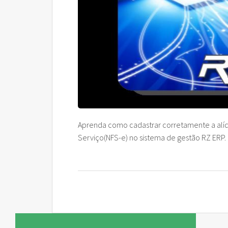
Rz FCI – Ficha de Conteúdo
Cobran
CAD Pa
Rz GeoReport
Cobran
Rz PreVenda
Cobran
Rz Sinc Lojas
Aprenda como cadastrar corretamente a alíqu
Serviço(NFS-e) no sistema de gestão RZ ERP.