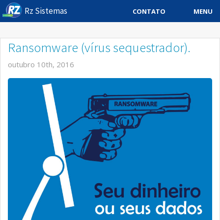
Rz Sistemas
MENU
CONTATO
Sistema ERP
Ransomware (vírus sequestrador).
Sistemas Especificos
outubro 10th, 2016
Blog
Downloads
Sobre
Contato Rz Sistemas
Buscar no Site