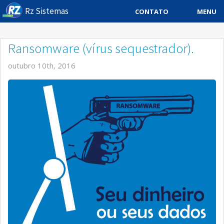
Rz Sistemas
MENU
CONTATO
Sistema ERP
Ransomware (vírus sequestrador).
Sistemas Especificos
outubro 10th, 2016
Blog
Downloads
Sobre
Contato Rz Sistemas
Buscar no Site