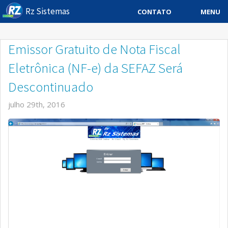
Rz Sistemas
MENU
CONTATO
Sistema ERP
Emissor Gratuito de Nota Fiscal
Sistemas Especificos
Eletrônica (NF-e) da SEFAZ Será
Blog
Descontinuado
Downloads
julho 29th, 2016
Sobre
Contato Rz Sistemas
Buscar no Site