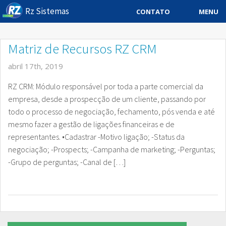
Rz Sistemas
MENU
CONTATO
Sistema ERP
Matriz de Recursos RZ CRM
Sistemas Especificos
abril 17th, 2019
Blog
RZ CRM: Módulo responsável por toda a parte comercial da
empresa, desde a prospecção de um cliente, passando por
Downloads
todo o processo de negociação, fechamento, pós venda e até
mesmo fazer a gestão de ligações financeiras e de
Sobre
representantes. •Cadastrar -Motivo ligação; -Status da
Contato Rz Sistemas
negociação; -Prospects; -Campanha de marketing; -Perguntas;
-Grupo de perguntas; -Canal de […]
Buscar no Site