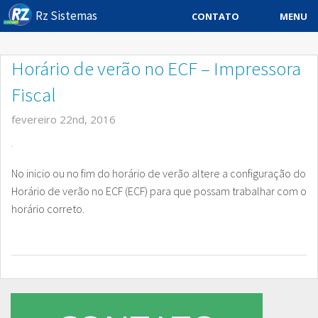
Rz Sistemas
MENU
CONTATO
Sistema ERP
Horário de verão no ECF – Impressora
Sistemas Especificos
Fiscal
Blog
fevereiro 22nd, 2016
Downloads
No inicio ou no fim do horário de verão altere a configuração do
Sobre
Horário de verão no ECF (ECF) para que possam trabalhar com o
Contato Rz Sistemas
horário correto.
Buscar no Site