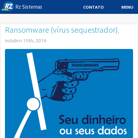
Rz Sistemas
MENU
CONTATO
Sistema ERP
Ransomware (vírus sequestrador).
Sistemas Especificos
outubro 10th, 2016
Blog
Downloads
Sobre
Contato Rz Sistemas
Buscar no Site