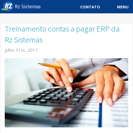
Rz Sistemas
MENU
CONTATO
Sistema ERP
Treinamento contas a pagar ERP da
Sistemas Especificos
Rz Sistemas
Blog
julho 31st, 2017
Downloads
Sobre
Contato Rz Sistemas
Buscar no Site