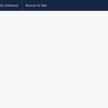
 Rz Sistemas
Buscar no Site
as
– Drivers sistemas de banco de dados