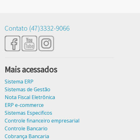
 de Importação
ça Bancaria Bancoob
ra Confecção
Manutenção Plotters
Modelagem de Roupas
ça Caixa
Rz Têxtil Jet
Encaixe de tecido
Contato (47)3332-9066
ça Bancaria Bradesco
Usadas
Digitalização de Moldes por foto
Xerox 2230
Rz CAD Textil
HP Designjet 500
Rz Moldes
HP Designjet 510
Mais acessados
Rz Encaixe
Sistema ERP
Sistemas de Gestão
Rz DigiFoto
Nota Fiscal Eletrônica
ERP e-commerce
Moldes a Venda
Sistemas Especificos
Controle financeiro empresarial
Cursos Gratuitos Modelagem
Controle Bancario
Cursos Gratuitos Rz CAD
Cobrança Bancaria