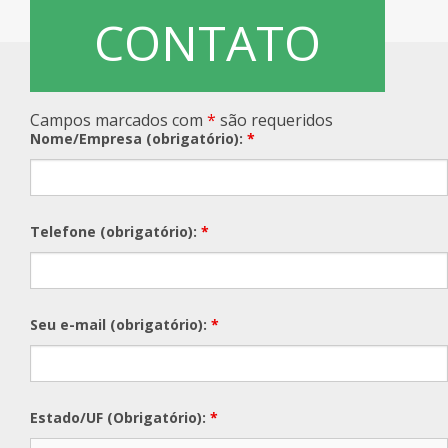
CONTATO
Rz FCI – Ficha de Conteúdo
Cobran
CAD Pa
Rz GeoReport
Cobran
Rz PreVenda
Cobran
Campos marcados com
*
são requeridos
Nome/Empresa (obrigatório):
*
Rz Sinc Lojas
Telefone (obrigatório):
*
Seu e-mail (obrigatório):
*
Estado/UF (Obrigatório):
*