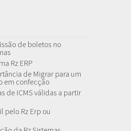
issão de boletos no
emas
ema Rz ERP
rtância de Migrar para um
do em confecção
s de ICMS válidas a partir
l pelo Rz Erp ou
ção da Rz Sistemas