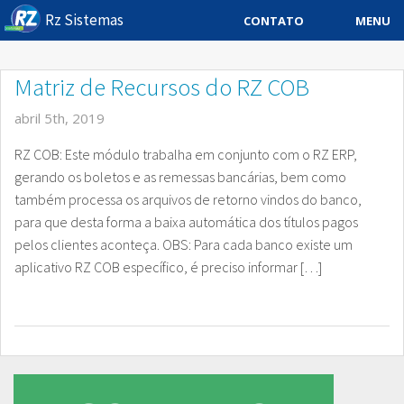
Rz Sistemas
MENU
CONTATO
Sistema ERP
Matriz de Recursos do RZ COB
Sistemas Especificos
abril 5th, 2019
Blog
RZ COB: Este módulo trabalha em conjunto com o RZ ERP,
gerando os boletos e as remessas bancárias, bem como
Downloads
também processa os arquivos de retorno vindos do banco,
para que desta forma a baixa automática dos títulos pagos
Sobre
pelos clientes aconteça. OBS: Para cada banco existe um
Contato Rz Sistemas
aplicativo RZ COB específico, é preciso informar […]
Buscar no Site