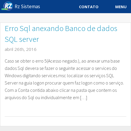
Rz Sistemas
MENU
CONTATO
Sistema ERP
Erro Sql anexando Banco de dados
Sistemas Especificos
SQL server
Blog
abril 26th, 2016
Downloads
Caso se obter o erro 5(Acesso negado.), ao anexar uma base
dados Sql devera se fazer o seguinte acessar o services do
Sobre
Windows digitando services.msc localizar os serviços SQL
Server na guia logon procurar quem faz logon como o serviço.
Contato Rz Sistemas
Com a Conta contida abaixo clicar na pasta que contem os
arquivos do Sql ou individualmente em […]
Buscar no Site