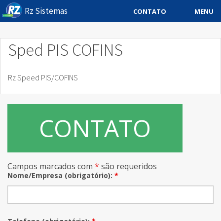
Rz Sistemas
MENU
CONTATO
Sistema ERP
Sped PIS COFINS
Sistemas Especificos
Rz Speed PIS/COFINS
Blog
Downloads
CONTATO
Sobre
Contato Rz Sistemas
Campos marcados com
*
são requeridos
Buscar no Site
Nome/Empresa (obrigatório):
*