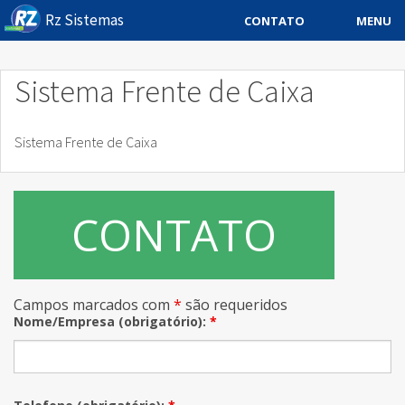
Rz Sistemas
MENU
CONTATO
Sistema ERP
Sistema Frente de Caixa
Sistemas Especificos
Sistema Frente de Caixa
Blog
Downloads
CONTATO
Sobre
Contato Rz Sistemas
Campos marcados com
*
são requeridos
Buscar no Site
Nome/Empresa (obrigatório):
*