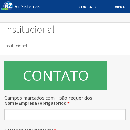
Rz Sistemas
MENU
CONTATO
Sistema ERP
Institucional
Sistemas Especificos
Institucional
Blog
Downloads
CONTATO
Sobre
Contato Rz Sistemas
Campos marcados com
*
são requeridos
Buscar no Site
Nome/Empresa (obrigatório):
*