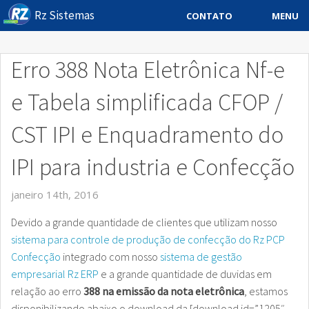
Rz Sistemas
MENU
CONTATO
Sistema ERP
Erro 388 Nota Eletrônica Nf-e
Sistemas Especificos
e Tabela simplificada CFOP /
Blog
CST IPI e Enquadramento do
Downloads
IPI para industria e Confecção
Sobre
janeiro 14th, 2016
Contato Rz Sistemas
Devido a grande quantidade de clientes que utilizam nosso
Buscar no Site
sistema para controle de produção de confecção do Rz PCP
Confecção
integrado com nosso
sistema de gestão
empresarial Rz ERP
e a grande quantidade de duvidas em
relação ao erro
388 na emissão da nota eletrônica
, estamos
disponibilizando abaixo o download da [download id=”1205″